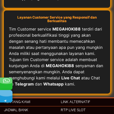
Layanan Customer Service yang Responsif dan
Berkualitas
Tim Customer service
MEGAHOKI88
terdiri dari
profesional berkualifikasi tinggi yang akan
dengan senang hati membantu memecahkan
masalah atau pertanyaan apa pun yang mungkin
Anda miliki saat menggunakan layanan kami.
Tujuan tim Customer service adalah membuat
kunjungan Anda di
MEGAHOKI88
senyaman dan
semenyenangkan mungkin. Anda dapat
menghubungi kami melalui
Live Chat
atau Chat
ke
Telegram
dan
Whatsapp
kami.
TENTANG KAMI
LINK ALTERNATIF
JADWAL BANK
RTP LIVE SLOT