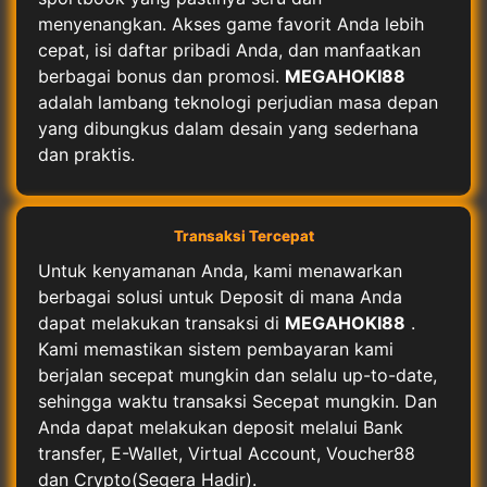
menyenangkan. Akses game favorit Anda lebih
cepat, isi daftar pribadi Anda, dan manfaatkan
berbagai bonus dan promosi.
MEGAHOKI88
adalah lambang teknologi perjudian masa depan
yang dibungkus dalam desain yang sederhana
dan praktis.
Transaksi Tercepat
Untuk kenyamanan Anda, kami menawarkan
berbagai solusi untuk Deposit di mana Anda
dapat melakukan transaksi di
MEGAHOKI88
.
Kami memastikan sistem pembayaran kami
berjalan secepat mungkin dan selalu up-to-date,
sehingga waktu transaksi Secepat mungkin. Dan
Anda dapat melakukan deposit melalui Bank
transfer, E-Wallet, Virtual Account, Voucher88
dan Crypto(Segera Hadir).