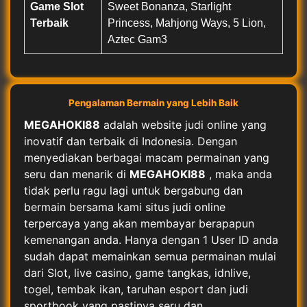
Game Slot
Sweet Bonanza, Starlight
Terbaik
Princess, Mahjong Ways, 5 Lion,
Aztec Gam3
Pengalaman Bermain yang Lebih Baik
MEGAHOKI88
adalah website judi online yang
inovatif dan terbaik di Indonesia. Dengan
menyediakan berbagai macam permainan yang
seru dan menarik di
MEGAHOKI88
, maka anda
tidak perlu ragu lagi untuk bergabung dan
bermain bersama kami situs judi online
terpercaya yang akan membayar berapapun
kemenangan anda. Hanya dengan 1 User ID anda
sudah dapat memainkan semua permainan mulai
dari Slot, live casino, game tangkas, idnlive,
togel, tembak ikan, taruhan esport dan judi
sportbook yang pastinya seru dan