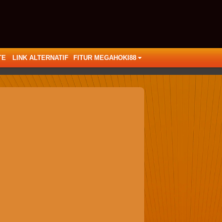
TE
LINK ALTERNATIF
FITUR MEGAHOKI88