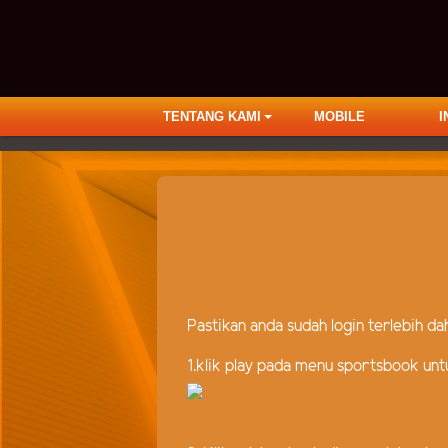
TENTANG KAMI
MOBILE
I
Pastikan anda sudah login terlebih d
1.klik play pada menu sportsbook u