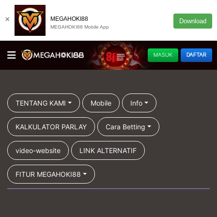
×
MEGAHOKI88
Download
MEGAHOKI88 Mobile App
MASUK
DAFTAR
TENTANG KAMI
Mobile
Info
KALKULATOR PARLAY
Cara Betting
video-website
LINK ALTERNATIF
FITUR MEGAHOKI88