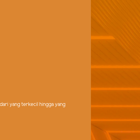
dari yang terkecil hingga yang