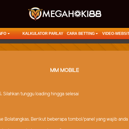
NFO
KALKULATOR PARLAY
CARA BETTING
VIDEO-WEBSI
MM MOBILE
. Silahkan tunggu loading hingga selesai
use Bolatangkas. Berikut beberapa tombol/panel yang wajib anda