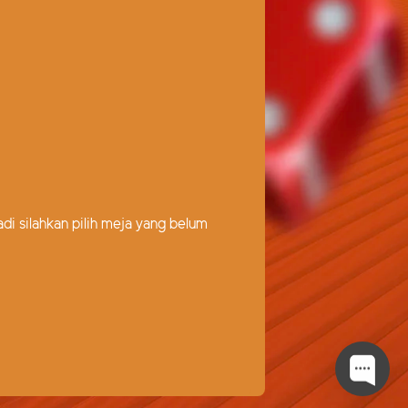
jadi silahkan pilih meja yang belum