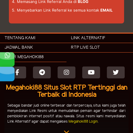
4.
Memasang Link Referral Anda di
BLOG
5.
Menyebarkan Link Referral ke semua kontak
EMAIL
TENTANG KAMI
LINK ALTERNATIF
JADWAL BANK
RTP LIVE SLOT
FITUR MEGAHOKI88
Megahoki88 Situs Slot RTP Tertinggi dan
Terbaik di Indonesia
Sebagai bandar judi online terbesar dan terpercaya, situs kami juga telah
menyediakan Link Resmi untuk memudahkan pemain agar terhindar dari
pemblokiran internet positif atau nawala. Situs resmi kami menyediakan
Link Alternatif agar dapat mengakses
Megahoki88 Login
.